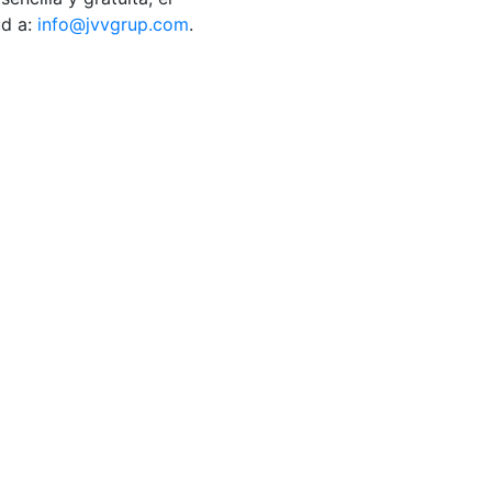
ud a:
info@jvvgrup.com
.