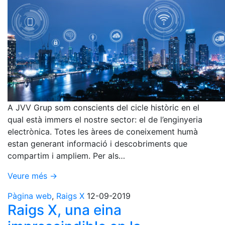
A JVV Grup som conscients del cicle històric en el
qual està immers el nostre sector: el de l’enginyeria
electrònica. Totes les àrees de coneixement humà
estan generant informació i descobriments que
compartim i ampliem. Per als…
Veure més →
Pàgina web
,
Raigs X
12-09-2019
Raigs X, una eina