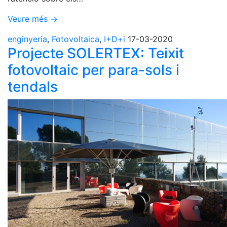
Veure més →
enginyeria
,
Fotovoltaica
,
I+D+i
17-03-2020
Projecte SOLERTEX: Teixit
fotovoltaic per para-sols i
tendals