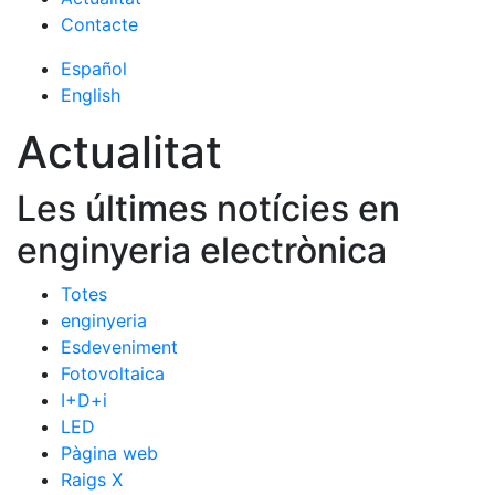
Contacte
Español
English
Actualitat
Les últimes notícies en
enginyeria electrònica
Totes
enginyeria
Esdeveniment
Fotovoltaica
I+D+i
LED
Pàgina web
Raigs X