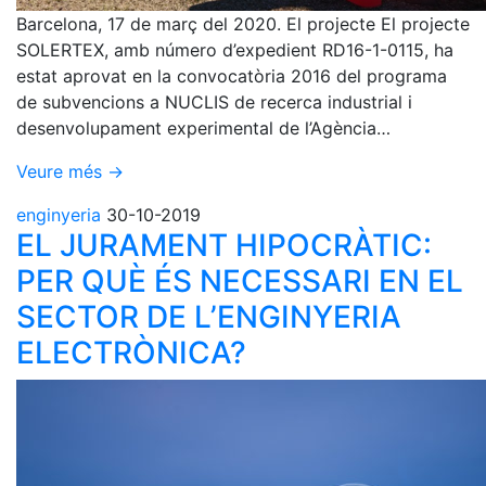
Barcelona, 17 de març del 2020. El projecte El projecte
SOLERTEX, amb número d’expedient RD16-1-0115, ha
estat aprovat en la convocatòria 2016 del programa
de subvencions a NUCLIS de recerca industrial i
desenvolupament experimental de l’Agència…
Veure més →
enginyeria
30-10-2019
EL JURAMENT HIPOCRÀTIC:
PER QUÈ ÉS NECESSARI EN EL
SECTOR DE L’ENGINYERIA
ELECTRÒNICA?