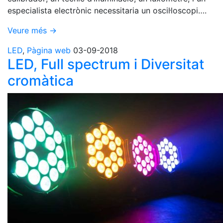
especialista electrònic necessitaria un oscil·loscopi….
Veure més →
LED
,
Pàgina web
03-09-2018
LED, Full spectrum i Diversitat
cromàtica