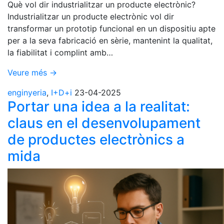
Què vol dir industrialitzar un producte electrònic?
Industrialitzar un producte electrònic vol dir
transformar un prototip funcional en un dispositiu apte
per a la seva fabricació en sèrie, mantenint la qualitat,
la fiabilitat i complint amb…
Veure més →
enginyeria
,
I+D+i
23-04-2025
Portar una idea a la realitat:
claus en el desenvolupament
de productes electrònics a
mida