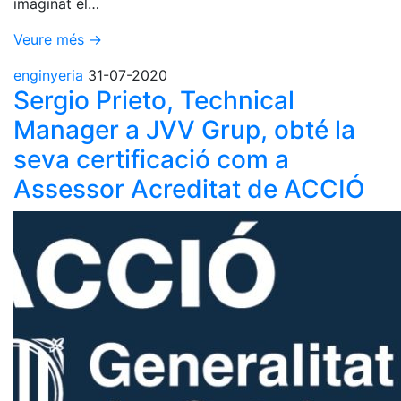
imaginat el…
Veure més →
enginyeria
31-07-2020
Sergio Prieto, Technical
Manager a JVV Grup, obté la
seva certificació com a
Assessor Acreditat de ACCIÓ