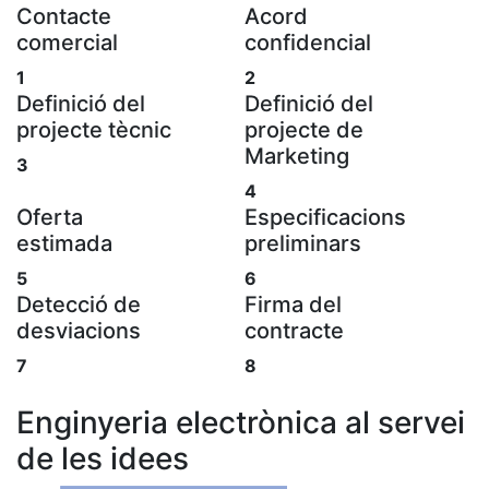
Contacte
Acord
E
comercial
confidencial
d
1
2
1
Definició del
Definició del
F
projecte tècnic
projecte de
3
Marketing
3
D
4
Oferta
Especificacions
s
estimada
preliminars
5
T
5
6
Detecció de
Firma del
f
desviacions
contracte
7
S
7
8
c
Enginyeria electrònica al servei
9
de les idees
A
s