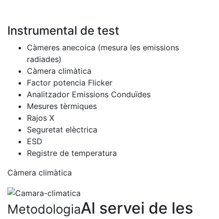
Instrumental de test
Càmeres anecoica (mesura les emissions
radiades)
Càmera climàtica
Factor potencia Flicker
Analitzador Emissions Conduïdes
Mesures tèrmiques
Rajos X
Seguretat elèctrica
ESD
Registre de temperatura
Càmera climàtica
F
Al servei de les
Metodologia